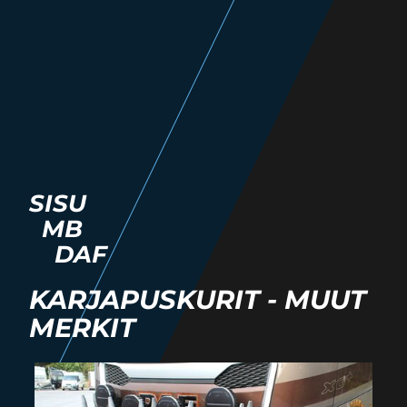
SISU
MB
DAF
KARJAPUSKURIT - MUUT
MERKIT