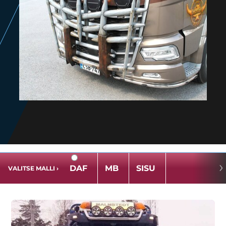
›
DAF
MB
SISU
VALITSE MALLI
›