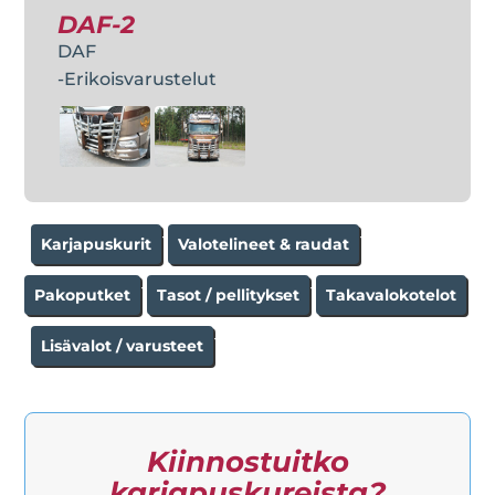
DAF-2
DAF
-Erikoisvarustelut
-
-
-
Karjapuskurit
Valotelineet & raudat
-
-
Pakoputket
Tasot / pellitykset
Takavalokotelot
-
-
-
-
Lisävalot / varusteet
Kiinnostuitko
karjapuskureista?