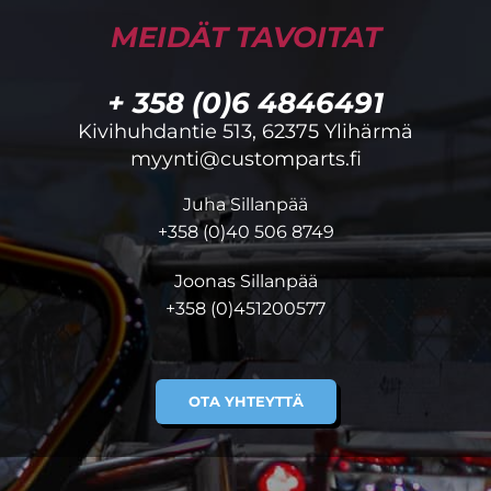
MEIDÄT TAVOITAT
+ 358 (0)6 4846491
Kivihuhdantie 513, 62375 Ylihärmä
myynti@customparts.fi
Juha Sillanpää
+358 (0)40 506 8749
Joonas Sillanpää
+358 (0)451200577
OTA YHTEYTTÄ