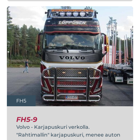
FH5
FH5-9
Volvo - Karjapuskuri verkolla.
"Rahtimallin" karjapuskuri, menee auton