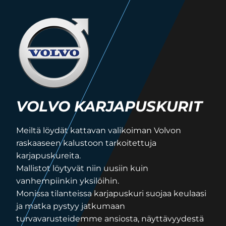
VOLVO KARJAPUSKURIT
Meiltä löydät kattavan valikoiman Volvon
raskaaseen kalustoon tarkoitettuja
karjapuskureita.
Mallistot löytyvät niin uusiin kuin
vanhempiinkin yksilöihin.
Monissa tilanteissa karjapuskuri suojaa keulaasi
ja matka pystyy jatkumaan
turvavarusteidemme ansiosta, näyttävyydestä