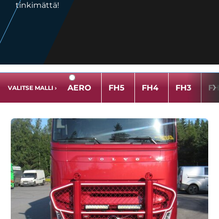
tinkimättä!
›
AERO
FH5
FH4
FH3
FH
VALITSE MALLI
›