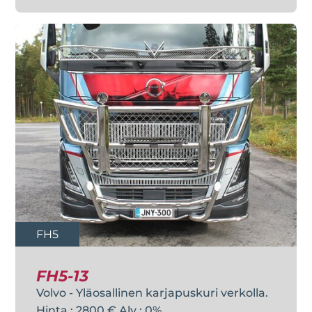
FH5
FH5-13
Volvo - Yläosallinen karjapuskuri verkolla.
Hinta : 2800 € Alv : 0%.