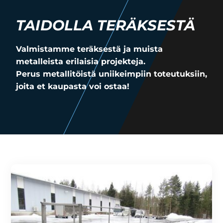
TAIDOLLA TERÄKSESTÄ
Valmistamme teräksestä ja muista
metalleista erilaisia projekteja.
Perus metallitöistä uniikeimpiin toteutuksiin,
joita et kaupasta voi ostaa!