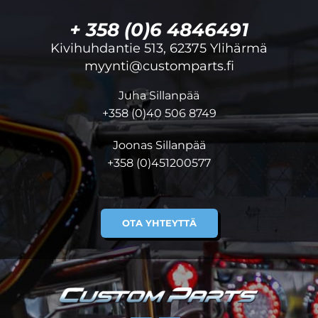
+ 358 (0)6 4846491
Kivihuhdantie 513, 62375 Ylihärmä
myynti@customparts.fi
Juha Sillanpää
+358 (0)40 506 8749
Joonas Sillanpää
+358 (0)451200577
OTA YHTEYTTÄ