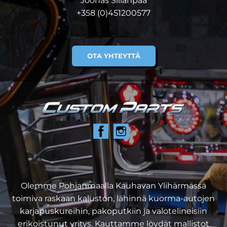
Joonas Sillanpää
+358 (0)451200577
OTA YHTEYTTÄ
Olemme Pohjanmaalla Kauhavan Ylihärmässä
toimiva raskaan kaluston, lähinnä kuorma-autojen
karjapuskureihin, pakoputkiin ja valotelineisiin
erikoistunut yritys. Kauttamme löydät mallistot