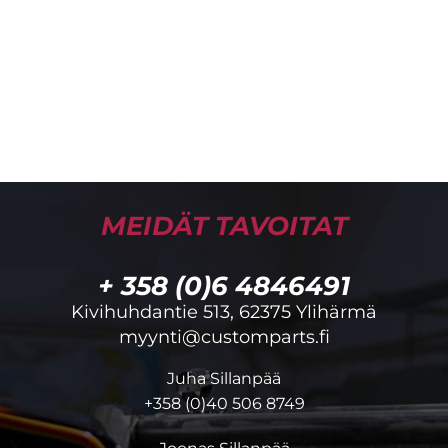
MEIDÄT TAVOITAT
+ 358 (0)6 4846491
Kivihuhdantie 513, 62375 Ylihärmä
myynti@customparts.fi
Juha Sillanpää
+358 (0)40 506 8749