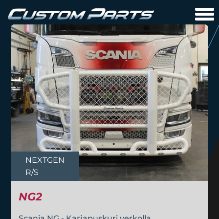
NEXTGEN
R/S
NG2
Scania NG - Karjapuskuri verkolla.