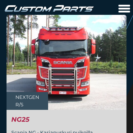
NEXTGEN
R/S
NG25
Scania NG - Karjapuskuri puikoilla.