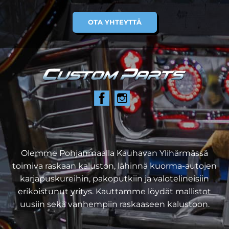
OTA YHTEYTTÄ
Olemme Pohjanmaalla Kauhavan Ylihärmässä
toimiva raskaan kaluston, lähinnä kuorma-autojen
karjapuskureihin, pakoputkiin ja valotelineisiin
erikoistunut yritys. Kauttamme löydät mallistot
uusiin sekä vanhempiin raskaaseen kalustoon.