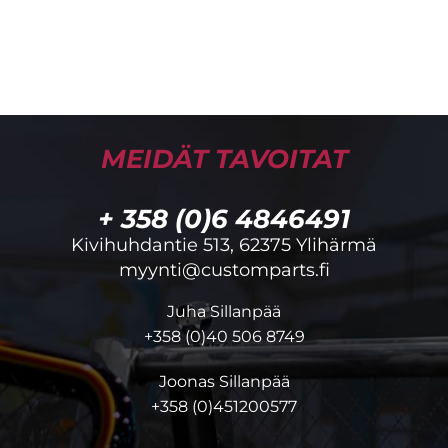
MEIDÄT TAVOITAT
+ 358 (0)6 4846491
Kivihuhdantie 513, 62375 Ylihärmä
myynti@customparts.fi
Juha Sillanpää
+358 (0)40 506 8749
Joonas Sillanpää
+358 (0)451200577