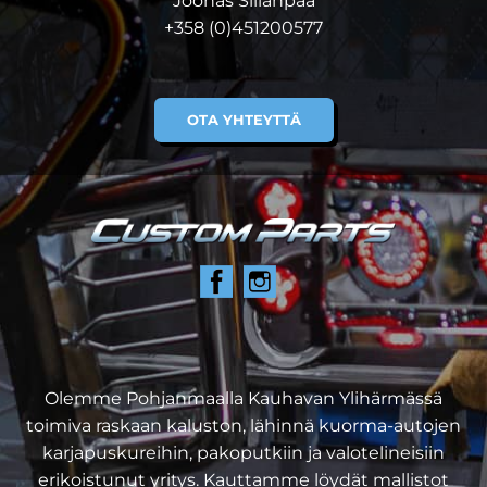
Joonas Sillanpää
+358 (0)451200577
OTA YHTEYTTÄ
Olemme Pohjanmaalla Kauhavan Ylihärmässä
toimiva raskaan kaluston, lähinnä kuorma-autojen
karjapuskureihin, pakoputkiin ja valotelineisiin
erikoistunut yritys. Kauttamme löydät mallistot