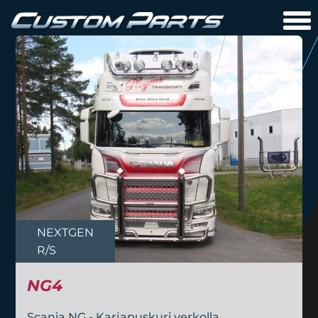
NEXTGEN
R/S
NG4
Scania NG - Karjapuskuri verkolla.