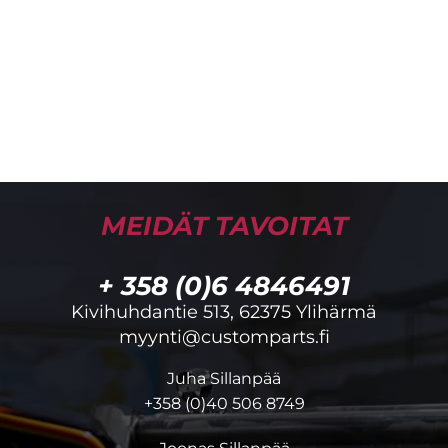
MEIDÄT TAVOITAT
+ 358 (0)6 4846491
Kivihuhdantie 513, 62375 Ylihärmä
myynti@customparts.fi
Juha Sillanpää
+358 (0)40 506 8749