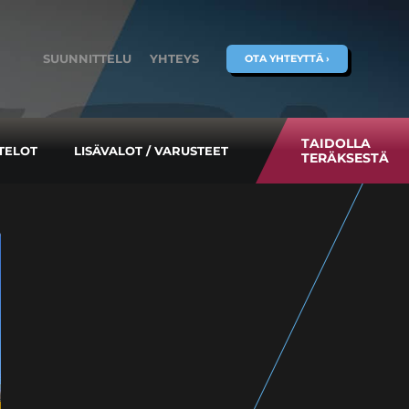
SUUNNITTELU
YHTEYS
OTA YHTEYTTÄ ›
TAIDOLLA
TELOT
LISÄVALOT / VARUSTEET
TERÄKSESTÄ