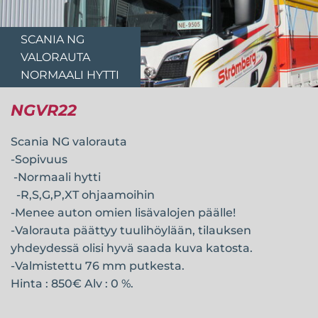
SCANIA NG
VALORAUTA
NORMAALI HYTTI
NGVR22
Scania NG valorauta
-Sopivuus
-Normaali hytti
-R,S,G,P,XT ohjaamoihin
-Menee auton omien lisävalojen päälle!
-Valorauta päättyy tuulihöylään, tilauksen
yhdeydessä olisi hyvä saada kuva katosta.
-Valmistettu 76 mm putkesta.
Hinta : 850€ Alv : 0 %.