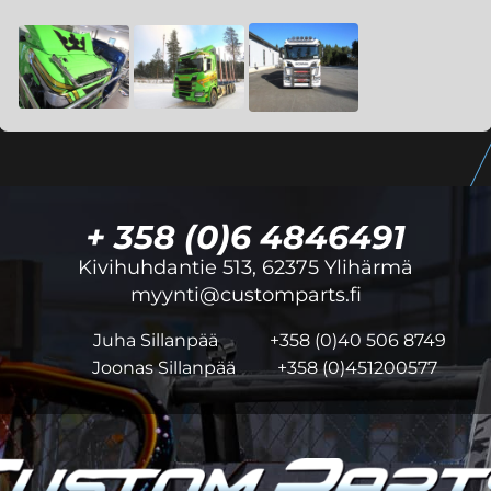
+ 358 (0)6 4846491
Kivihuhdantie 513, 62375 Ylihärmä
myynti@customparts.fi
Juha Sillanpää
+358 (0)40 506 8749
Joonas Sillanpää
+358 (0)451200577