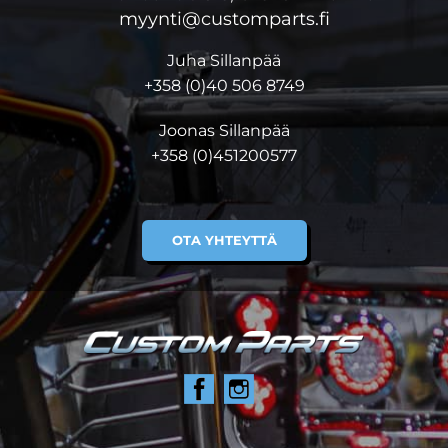
myynti@customparts.fi
Juha Sillanpää
+358 (0)40 506 8749
Joonas Sillanpää
+358 (0)451200577
OTA YHTEYTTÄ