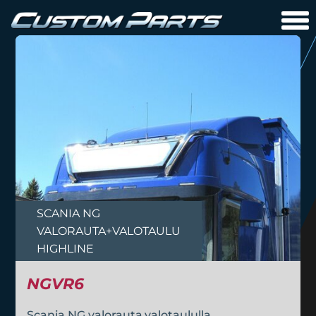
SCANIA NG
VALORAUTA+VALOTAULU
HIGHLINE
NGVR6
Scania NG valorauta,valotaululla.