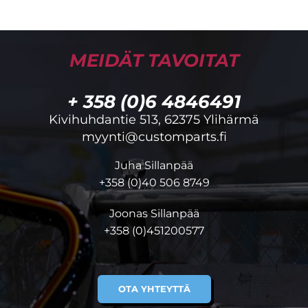
MEIDÄT TAVOITAT
+ 358 (0)6 4846491
Kivihuhdantie 513, 62375 Ylihärmä
myynti@customparts.fi
Juha Sillanpää
+358 (0)40 506 8749
Joonas Sillanpää
+358 (0)451200577
OTA YHTEYTTÄ