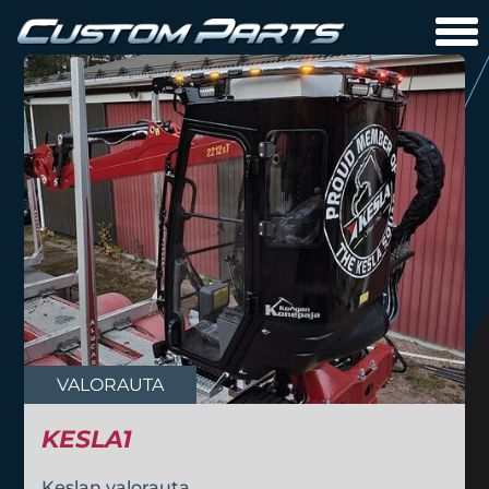
VALORAUTA
KESLA1
Keslan valorauta.