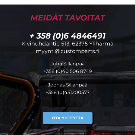
MEIDÄT TAVOITAT
+ 358 (0)6 4846491
Kivihuhdantie 513, 62375 Ylihärmä
myynti@customparts.fi
Juha Sillanpää
+358 (0)40 506 8749
Joonas Sillanpää
+358 (0)451200577
OTA YHTEYTTÄ