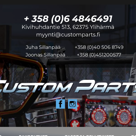
+ 358 (0)6 4846491
Kivihuhdantie 513, 62375 Ylihärmä
myynti@customparts.fi
Juha Sillanpää
+358 (0)40 506 8749
Joonas Sillanpää
+358 (0)451200577