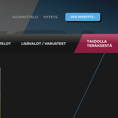
SUUNNITTELU
YHTEYS
OTA YHTEYTTÄ ›
TAIDOLLA
TELOT
LISÄVALOT / VARUSTEET
TERÄKSESTÄ